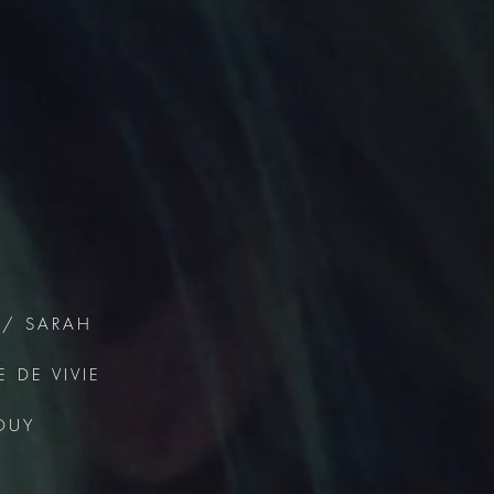
 / SARAH
 DE VIVIE
OUY