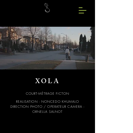
XOLA
COURT-MÉTRAGE FICTON
REALISATION : NONCEDO KHUMALO
DIRECTION PHOTO / OPERATEUR CAMERA :
ORNELLA SALNOT